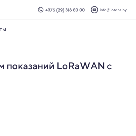
+375 (29) 318 60 00
info@iotans.by
ТЫ
м показаний
LoRaWAN с