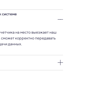
к системе
счетчика на место выезжает наш
ик сможет корректно передавать
дачи данных.
ах для точного учета