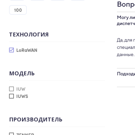
Вопр
100
Могу ли
диспет
ТЕХНОЛОГИЯ
Да, для
специал
LoRaWAN
данные.
МОДЕЛЬ
Подходи
IUW
Да, уль
IUWS
общедом
ПРОИЗВОДИТЕЛЬ
ZENNER