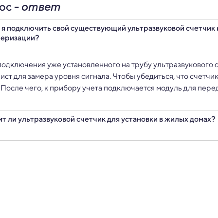
ос -
ответ
 я подключить свой существующий ультразвуковой счетчик 
черизации?
 подключения уже установленного на трубу ультразвукового 
ист для замера уровня сигнала. Чтобы убедиться, что счетч
 После чего, к прибору учета подключается модуль для пере
т ли ультразвуковой счетчик для установки в жилых домах?
тразвуковые приборы учета часто устанавливают в жилых дом
ового расхода.