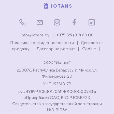
IOTANS
info@iotans.by
|
+375 (29) 318 60 00
Политика конфиденциальности
|
Договор на
продажу
|
Договор на ремонт
|
Cookie
|
ООО “Иотанс”
220076, Республика Беларусь, г. Минск, ул.
Филимонова, 20
УНП 193310179
р/с BY89PJCB30120611401000000933 в
«Приорбанк» ОАО, BIC: PJCBBY2X
Свидетельство о государственной регистрации
№0191056