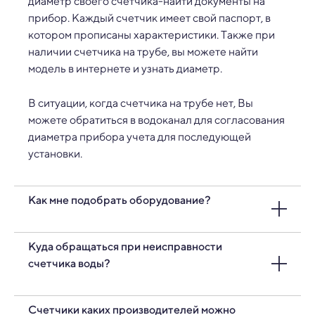
диаметр своего счетчика-найти документы на
прибор. Каждый счетчик имеет свой паспорт, в
котором прописаны характеристики. Также при
наличии счетчика на трубе, вы можете найти
модель в интернете и узнать диаметр.
В ситуации, когда счетчика на трубе нет, Вы
можете обратиться в водоканал для согласования
диаметра прибора учета для последующей
установки.
Как мне подобрать оборудование?
Мы не рекомендуем самостоятельно заниматься
Куда обращаться при неисправности
подбором необходимого оборудования. Для того,
счетчика воды?
чтобы грамотно подобрать комплект
оборудования, предлагаем связаться с нашими
При неисправности счетчика необходимо
Счетчики каких производителей можно
специалистами по номеру
+375 (29) 318 60 00
.
Мы