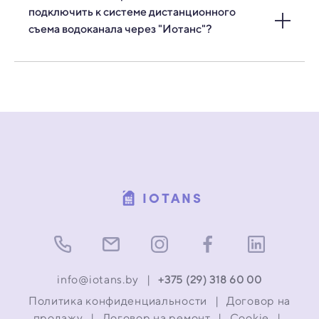
обращаться напрямую к производителю.
подключить к системе дистанционного
бесплатно проконсультируем и поможем “под
Компания “Иотанс” является дистрибьютором.
съема водоканала через "Иотанс"?
ключ” решить проблему в кратчайшие сроки.
БелЦЕННЕР, ZENNER,
Apator Powogaz, АРВАС,
Белсимет, Вогез, Тепловодохран. Весь перечень
подключаемых приборов можно посмотреть
здесь.
IOTANS
info@iotans.by
|
+375 (29) 318 60 00
Политика конфиденциальности
|
Договор на
продажу
|
Договор на ремонт
|
Cookie
|