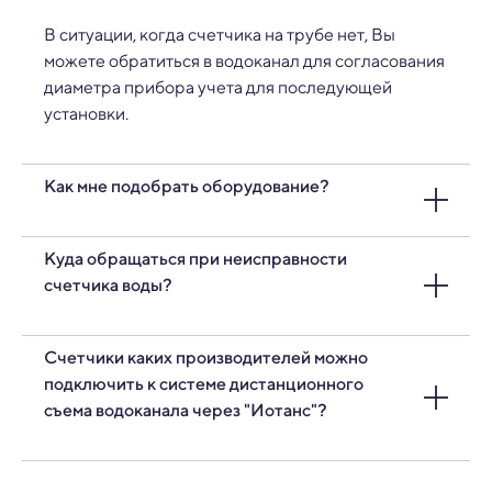
В ситуации, когда счетчика на трубе нет, Вы
можете обратиться в водоканал для согласования
диаметра прибора учета для последующей
установки.
Как мне подобрать оборудование?
Мы не рекомендуем самостоятельно заниматься
Куда обращаться при неисправности
подбором необходимого оборудования. Для того,
счетчика воды?
чтобы грамотно подобрать комплект
оборудования, предлагаем связаться с нашими
При неисправности счетчика необходимо
Счетчики каких производителей можно
специалистами по номеру
+375 (29) 318 60 00
.
Мы
обращаться напрямую к производителю.
подключить к системе дистанционного
бесплатно проконсультируем и поможем “под
Компания “Иотанс” является дистрибьютором.
съема водоканала через "Иотанс"?
ключ” решить проблему в кратчайшие сроки.
БелЦЕННЕР, ZENNER,
Apator Powogaz, АРВАС,