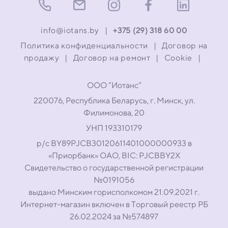
доступа к платформе вы можете узнать у нашего
специалиста по телефону
.
+375 (29) 318 60 00
info@iotans.by
|
+375 (29) 318 60 00
Политика конфиденциальности
|
Договор на
продажу
|
Договор на ремонт
|
Cookie
|
ООО “Иотанс”
220076, Республика Беларусь, г. Минск, ул.
Филимонова, 20
УНП 193310179
р/с BY89PJCB30120611401000000933 в
«Приорбанк» ОАО, BIC: PJCBBY2X
Свидетельство о государственной регистрации
№0191056
выдано Минским горисполкомом 21.09.2021 г.
Интернет-магазин включен в Торговый реестр РБ
26.02.2024 за №574897