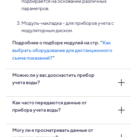
подбирается на основании различных
параметров.
Модуль-накладка - для приборов учета с
модуляторным диском.
Подробнее о подборе модулей на стр. “
Как
выбрать оборудование для дистанционного
съема показаний?
”
Можно ли у вас дооснастить прибор
учета воды?
Да, мы оказываем услуги по дооснащению
Как часто передаются данные от
водомеров. а также установке устройств
прибора учета воды?
передачи данных и монтажа самого прибора
учета воды.
Данные передаются в интервале от 1 раза в день
Могу ли я просматривать данные от
до 1 раза в месяц в зависимости от