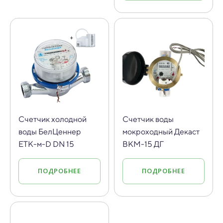
Cчетчик холодной
Счетчик воды
воды БелЦеннер
мокроходный Декаст
ETK-м-D DN 15
ВКМ-15 ДГ
ПОДРОБНЕЕ
ПОДРОБНЕЕ