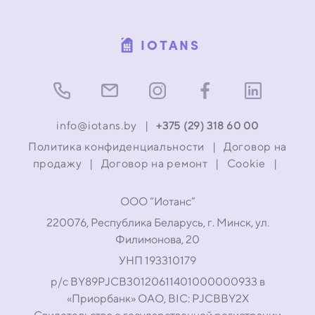
IOTANS
info@iotans.by
|
+375 (29) 318 60 00
Политика конфиденциальности
|
Договор на
продажу
|
Договор на ремонт
|
Cookie
|
ООО “Иотанс”
220076, Республика Беларусь, г. Минск, ул.
Филимонова, 20
УНП 193310179
р/с BY89PJCB30120611401000000933 в
«Приорбанк» ОАО, BIC: PJCBBY2X