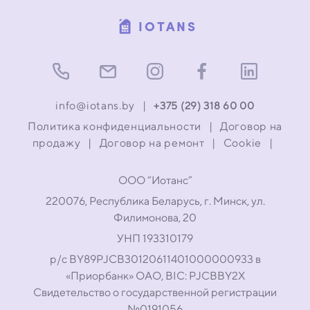
IOTANS
info@iotans.by
|
+375 (29) 318 60 00
Политика конфиденциальности
|
Договор на
продажу
|
Договор на ремонт
|
Cookie
|
ООО “Иотанс”
220076, Республика Беларусь, г. Минск, ул.
Филимонова, 20
УНП 193310179
р/с BY89PJCB30120611401000000933 в
«Приорбанк» ОАО, BIC: PJCBBY2X
Свидетельство о государственной регистрации
№0191056