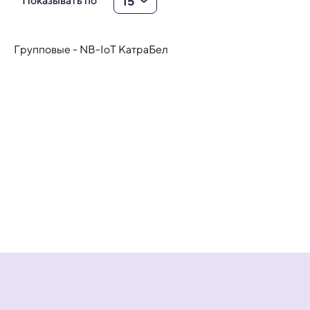
15
Показывать по
Групповые - NB-IoT КатраБел