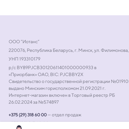
ООО “Иотанс”
220076, Республика Беларусь, г. Минск, ул. Филимонова,
УНП 193310179
р/с BY89PJCB30120611401000000933 в
«Приорбанк» ОАО, BIC: PJCBBY2X
Свидетельство о государственной регистрации №0191
выдано Минским горисполкомом 21.09.2021 г.
Интернет-магазин включен в Торговый реестр РБ
26.02.2024 за №574897
— отдел продаж
+375 (29) 318 60 00
+375 (29) 317 60 00
— техническая поддержка