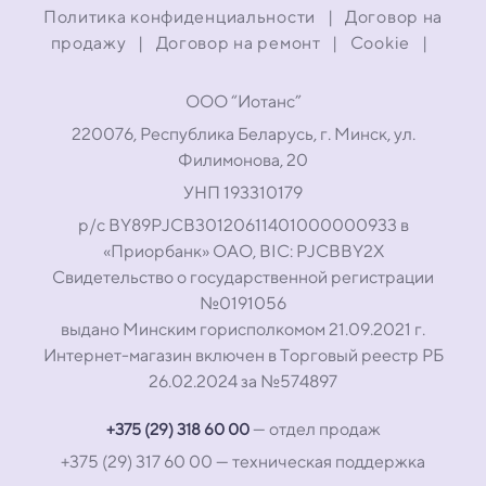
Политика конфиденциальности
|
Договор на
продажу
|
Договор на ремонт
|
Cookie
|
ООО “Иотанс”
220076, Республика Беларусь, г. Минск, ул.
Филимонова, 20
УНП 193310179
р/с BY89PJCB30120611401000000933 в
«Приорбанк» ОАО, BIC: PJCBBY2X
Свидетельство о государственной регистрации
№0191056
выдано Минским горисполкомом 21.09.2021 г.
Интернет-магазин включен в Торговый реестр РБ
26.02.2024 за №574897
— отдел продаж
+375 (29) 318 60 00
+375 (29) 317 60 00
— техническая поддержка