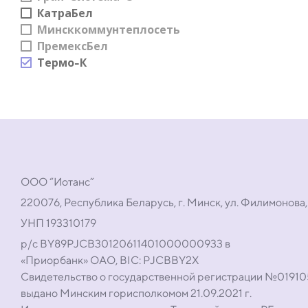
КатраБел
Минсккоммунтеплосеть
ПремексБел
Термо-К
ООО “Иотанс”
220076, Республика Беларусь, г. Минск, ул. Филимонова,
УНП 193310179
р/с BY89PJCB30120611401000000933 в
«Приорбанк» ОАО, BIC: PJCBBY2X
Свидетельство о государственной регистрации №0191
выдано Минским горисполкомом 21.09.2021 г.