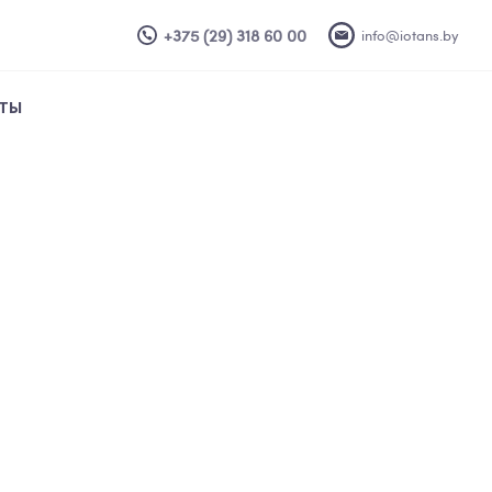
+375 (29) 318 60 00
info@iotans.by
ТЫ