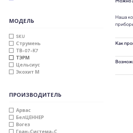
Можно л
Наша ко
МОДЕЛЬ
приборы
SKU
Струмень
Как про
ТВ-07-К7
ТЭРМ
Для это
Возможн
Цельсиус
передач
Экохит М
для пер
Список 
показан
пакет д
Специал
ПРОИЗВОДИТЕЛЬ
приборо
свяжите
Арвас
БелЦЕННЕР
Вогез
Гран-Система-С