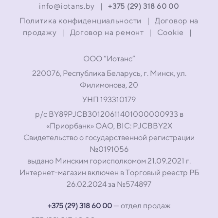
info@iotans.by
|
+375 (29) 318 60 00
Политика конфиденциальности
|
Договор на
продажу
|
Договор на ремонт
|
Cookie
|
ООО “Иотанс”
220076, Республика Беларусь, г. Минск, ул.
Филимонова, 20
УНП 193310179
р/с BY89PJCB30120611401000000933 в
«Приорбанк» ОАО, BIC: PJCBBY2X
Свидетельство о государственной регистрации
№0191056
выдано Минским горисполкомом 21.09.2021 г.
Интернет-магазин включен в Торговый реестр РБ
26.02.2024 за №574897
— отдел продаж
+375 (29) 318 60 00