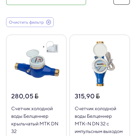
Очистить фильтр
280,05
315,90
Счетчик холодной
Счетчик холодной
воды Белценнер
воды Белценнер
крыльчатый МТК DN
МТК-N DN 32 с
32
импульсным выходом